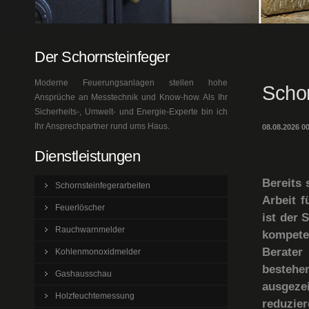
Der Schornsteinfeger
Moderne Feuerungsanlagen stellen hohe
Schor
Ansprüche an Messtechnik und Know-how. Als Ihr
Sicherheits-, Umwelt- und Energie-Experte bin ich
Ihr Ansprechpartner rund ums Haus.
08.08.2026 0
Dienstleistungen
Bereits 
Schornsteinfegerarbeiten
Arbeit f
Feuerlöscher
ist der 
Rauchwarnmelder
kompete
Berater
Kohlenmonoxidmelder
bestehen
Gashausschau
ausgeze
Holzfeuchtemessung
reduzie