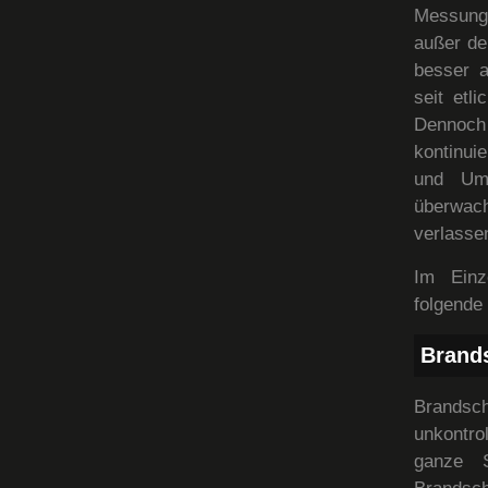
Messung
außer de
besser a
seit etl
Dennoch
kontinui
und Umw
überwacht
verlasse
Im Einz
folgende
Brand
Brandsc
unkontro
ganze S