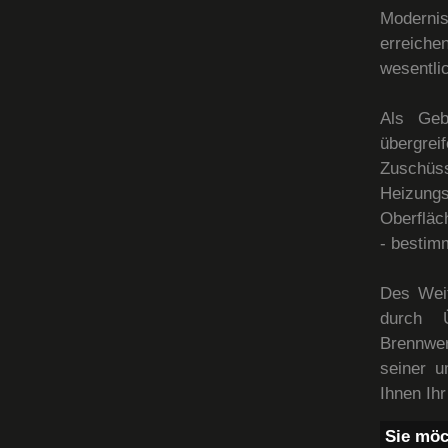
Moderni
erreich
wesentli
Als Geb
übergrei
Zuschü
Heizung
Oberfläc
- bestim
Des Weit
durch Ü
Brennwe
seiner u
Ihnen Ih
Sie möc