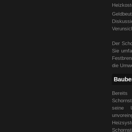
Heizkos
Geldbeut
Diskuss
Verunsic
Der Scho
Sie umfa
Festbren
die Umwe
Baube
Bereits
Schornst
seine 
unvorei
Heizsys
Schornst