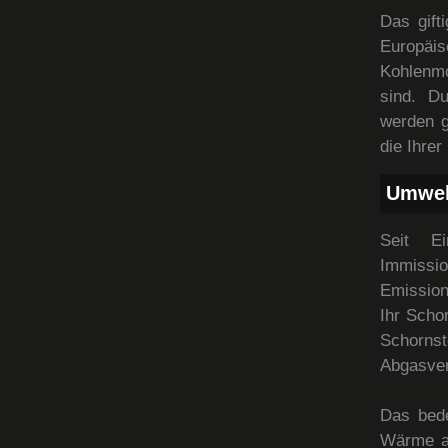
Das gift
Europäi
Kohlenmo
sind. D
werden g
die Ihrer
Umwel
Seit E
Immissio
Emission
Ihr Scho
Schornst
Abgasver
Das bed
Wärme a