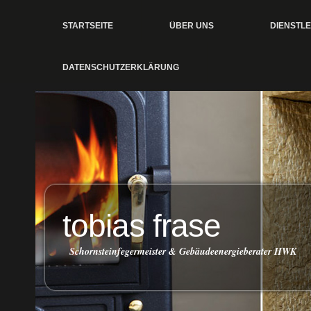
STARTSEITE
ÜBER UNS
DIENSTL
DATENSCHUTZERKLÄRUNG
tobias frase
Schornsteinfegermeister & Gebäudeenergieberater HWK