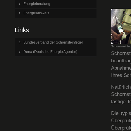
Energieberatung
Energieausweis
Links
Bundesverband der Schornsteinfeger
Schornsteinfeg
Dena (Deutsche Energie Agentur)
Schorns
beauftr
Abnahme 
Ihres Sc
Natürli
Schornst
lästige 
Die typi
Überprü
Überprü